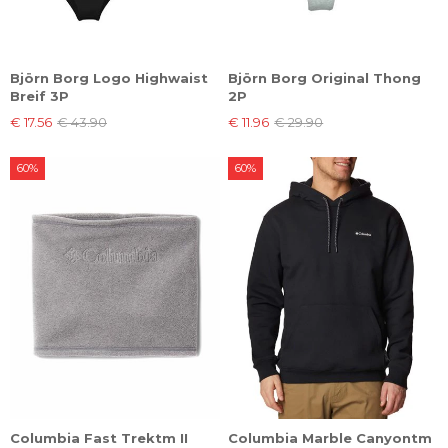
Björn Borg Logo Highwaist
Björn Borg Original Thong
Breif 3P
2P
€ 17.56
€ 43.90
€ 11.96
€ 29.90
60%
60%
Columbia Fast Trektm II
Columbia Marble Canyontm