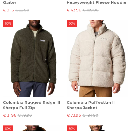
Gaiter
Heavyweight Fleece Hoodie
€ 9.16
€ 22.90
€ 43.96
€ 109.90
60%
60%
Columbia Rugged Ridge III
Columbia Puffecttm II
Sherpa Full Zip
Sherpa Jacket
€ 31.96
€ 79.90
€ 73.96
€ 184.90
60%
60%