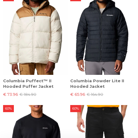
Columbia Puffect™ II
Columbia Powder Lite II
Hooded Puffer Jacket
Hooded Jacket
€ 73.96
€ 184.90
€ 65.96
€ 164.90
60%
60%