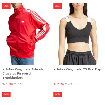
60%
60%
adidas Originals Adicolor
adidas Originals CS Bra Top
Classics Firebird
Trackjacket
€ 31.96
€ 79.90
€ 15.96
€ 39.90
60%
60%