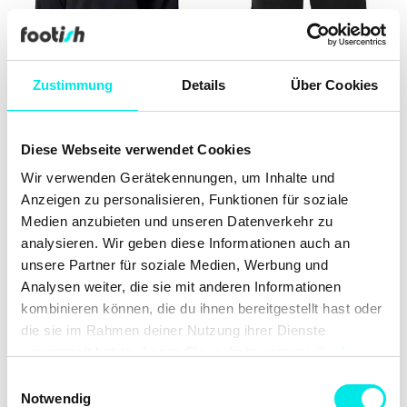
Zustimmung
Details
Über Cookies
Diese Webseite verwendet Cookies
Columbia Meridian Creektm
Dickies Millerville Short
Crew
Wir verwenden Gerätekennungen, um Inhalte und
€ 25.96
€ 64.90
€ 31.96
€ 79.90
Anzeigen zu personalisieren, Funktionen für soziale
Medien anzubieten und unseren Datenverkehr zu
60%
60%
analysieren. Wir geben diese Informationen auch an
unsere Partner für soziale Medien, Werbung und
Analysen weiter, die sie mit anderen Informationen
kombinieren können, die du ihnen bereitgestellt hast oder
die sie im Rahmen deiner Nutzung ihrer Dienste
gesammelt haben. Lesen Sie mehr in unserer
Cookie-
Richtlinie
und
Datenschutzrichtlinie
. Erfahren Sie mehr
Einwilligungsauswahl
darüber, wie
Google
Daten verwendet.
Notwendig