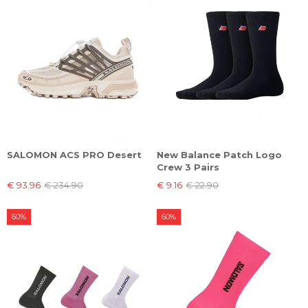
SALOMON ACS PRO Desert
New Balance Patch Logo
Crew 3 Pairs
€ 93.96
€ 234.90
€ 9.16
€ 22.90
60%
60%