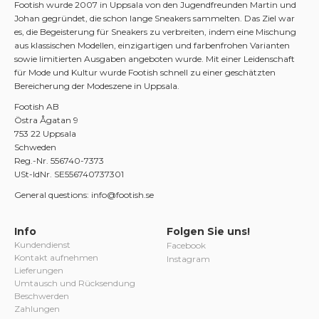
Footish wurde 2007 in Uppsala von den Jugendfreunden Martin und
Johan gegründet, die schon lange Sneakers sammelten. Das Ziel war
es, die Begeisterung für Sneakers zu verbreiten, indem eine Mischung
aus klassischen Modellen, einzigartigen und farbenfrohen Varianten
sowie limitierten Ausgaben angeboten wurde. Mit einer Leidenschaft
für Mode und Kultur wurde Footish schnell zu einer geschätzten
Bereicherung der Modeszene in Uppsala.
Footish AB
Östra Ågatan 9
753 22 Uppsala
Schweden
Reg.-Nr. 556740-7373
USt-IdNr. SE556740737301
General questions: info@footish.se
Info
Folgen Sie uns!
Kundendienst
Facebook
Kontakt aufnehmen
Instagram
Lieferungen
Umtausch und Rücksendung
Beschwerden
Zahlungen