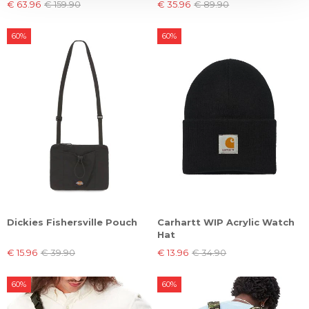
€ 63.96
€ 159.90
€ 35.96
€ 89.90
60%
60%
Dickies Fishersville Pouch
Carhartt WIP Acrylic Watch
Hat
€ 15.96
€ 39.90
€ 13.96
€ 34.90
60%
60%