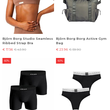
Björn Borg Studio Seamless
Björn Borg Borg Active Gym
Ribbed Strap Bra
Bag
€ 17.56
€ 43.90
€ 23.96
€ 59.90
60%
60%