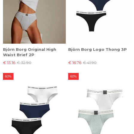
Björn Borg Original High
Björn Borg Logo Thong 3P
Waist Brief 2P
€ 13.16
€ 32.90
€ 16.76
€ 41.90
60%
60%