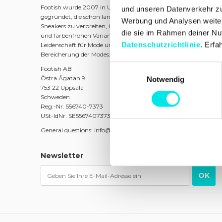
Footish wurde 2007 in Uppsala von den Jugendfreunden Marti
und unseren Datenverkehr zu 
gegründet, die schon lange Sneakers sammelten. Das Ziel war es
Werbung und Analysen weiter,
Sneakers zu verbreiten, indem eine Mischung aus klassischen Mo
die sie im Rahmen deiner Nu
und farbenfrohen Varianten sowie limitierten Ausgaben angebo
Datenschutzrichtlinie
. Erfa
Leidenschaft für Mode und Kultur wurde Footish schnell zu eine
Bereicherung der Modeszene in Uppsala.
Einwilligungsauswahl
Footish AB
Östra Ågatan 9
Notwendig
753 22 Uppsala
Schweden
Reg.-Nr. 556740-7373
USt-IdNr. SE556740737301
General questions: info@footish.se
Newsletter
OK