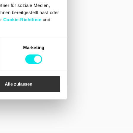
Facebook
tner für soziale Medien,
Instagram
hnen bereitgestellt hast oder
er
Cookie-Richtlinie
und
Marketing
Alle zulassen