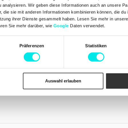
Kundendienst
n und Johan
analysieren. Wir geben diese Informationen auch an unsere Par
Kontakt aufnehmen
, die Begeisterung für
 die sie mit anderen Informationen kombinieren können, die du i
Lieferungen
dellen, einzigartigen
tzung ihrer Dienste gesammelt haben. Lesen Sie mehr in unser
Umtausch und Rücksendung
ten wurde. Mit einer
Beschwerden
hren Sie mehr darüber, wie
Google
Daten verwendet.
r geschätzten
Zahlungen
Geschäftsbedingungen
Cookie-Richtlinie
Bestellungen
Präferenzen
Statistiken
Auswahl erlauben