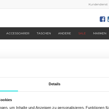
Kundendienst
ACCESSOARER
TASCHEN
ANDERE
SALE
MARKEN
Aktuelles von
footish
auf Instagram
Details
Cookies
en, um Inhalte und Anzeigen zu personalisieren, Funktionen fü
Info