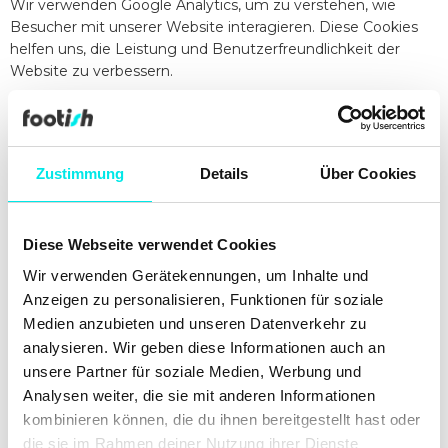
Wir verwenden Google Analytics, um zu verstehen, wie
Besucher mit unserer Website interagieren. Diese Cookies
helfen uns, die Leistung und Benutzerfreundlichkeit der
Website zu verbessern.
3.
Marketing-Cookies
Wir verwenden Cookies von Google Ads und anderen
Werbenetzwerken, um Ihnen auf anderen Websites
Zustimmung
Details
Über Cookies
relevante Werbung anzuzeigen, basierend auf Ihrem
Verhalten auf Footish.se.
Dritte Anbieter
Diese Webseite verwendet Cookies
Wir arbeiten mit externen Dienstleistern wie Google
Wir verwenden Gerätekennungen, um Inhalte und
zusammen. Diese Drittanbieter können Cookies auf Ihrem
Anzeigen zu personalisieren, Funktionen für soziale
Gerät platzieren und Daten über Ihren Besuch auf unserer
Website sammeln.
Medien anzubieten und unseren Datenverkehr zu
analysieren. Wir geben diese Informationen auch an
Erfahren Sie mehr darüber, wie Google Daten verwendet:
unsere Partner für soziale Medien, Werbung und
👉
https://policies.google.com/technologies/partner-sites
Analysen weiter, die sie mit anderen Informationen
Mehr über den Datenschutz bei Google erfahren Sie hier:
kombinieren können, die du ihnen bereitgestellt hast oder
👉
https://business.safety.google/privacy/
die sie im Rahmen deiner Nutzung ihrer Dienste