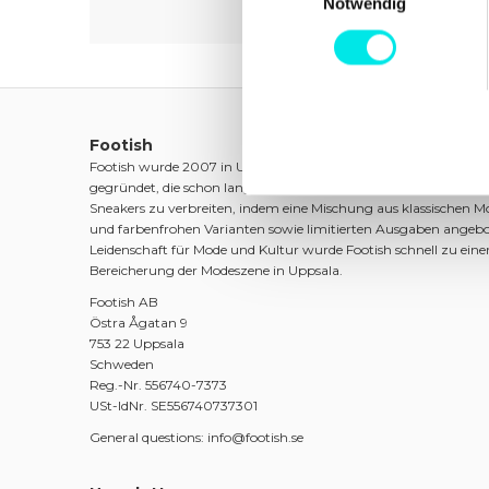
Notwendig
Footish
Footish wurde 2007 in Uppsala von den Jugendfreunden Marti
gegründet, die schon lange Sneakers sammelten. Das Ziel war es
Sneakers zu verbreiten, indem eine Mischung aus klassischen Mo
und farbenfrohen Varianten sowie limitierten Ausgaben angebo
Leidenschaft für Mode und Kultur wurde Footish schnell zu eine
Bereicherung der Modeszene in Uppsala.
Footish AB
Östra Ågatan 9
753 22 Uppsala
Schweden
Reg.-Nr. 556740-7373
USt-IdNr. SE556740737301
General questions: info@footish.se