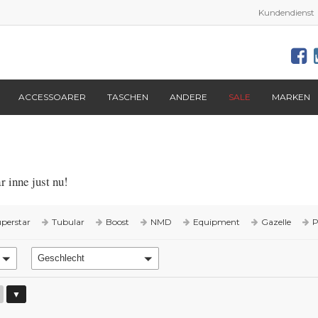
Kundendienst
ACCESSOARER
TASCHEN
ANDERE
SALE
MARKEN
 inne just nu!
perstar
Tubular
Boost
NMD
Equipment
Gazelle
P
Geschlecht
▼