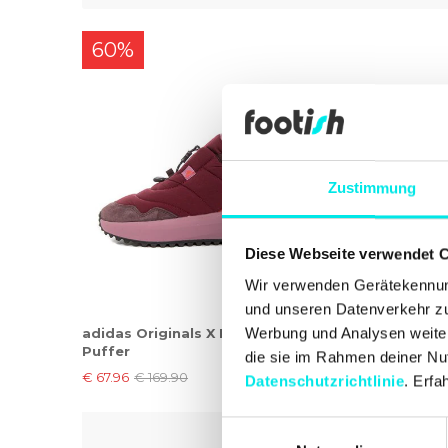
60%
Zustimmung
Diese Webseite verwendet 
Wir verwenden Gerätekennung
und unseren Datenverkehr zu 
adidas Originals X Plrboost
Werbung und Analysen weiter,
Puffer
die sie im Rahmen deiner Nu
€ 67.96
€ 169.90
Datenschutzrichtlinie
. Erfa
Einwilligungsauswahl