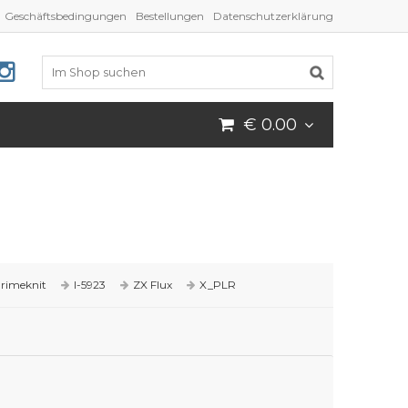
Geschäftsbedingungen
Bestellungen
Datenschutzerklärung
€ 0.00
rimeknit
I-5923
ZX Flux
X_PLR