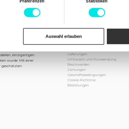
Aktuelles von
footish
auf Instagram
Präferenzen
Statistiken
Auswahl erlauben
Info
Kundendienst
n und Johan
Kontakt aufnehmen
, die Begeisterung für
Lieferungen
dellen, einzigartigen
Umtausch und Rücksendung
ten wurde. Mit einer
Beschwerden
r geschätzten
Zahlungen
Geschäftsbedingungen
Cookie-Richtlinie
Bestellungen