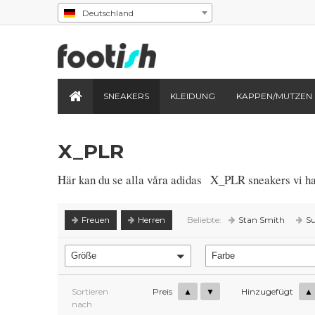
Deutschland
SNEAKERS
KLEIDUNG
KAPPEN/MUTZEN
X_PLR
Här kan du se alla våra adidas
X_PLR sneakers vi har
Freuen
Herren
Beliebte:
Stan Smith
Su
Größe
Farbe
Sortieren
Preis
▲
▼
Hinzugefügt
▲
nach