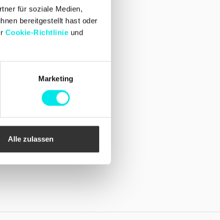
Facebook
tner für soziale Medien,
Instagram
hnen bereitgestellt hast oder
er
Cookie-Richtlinie
und
Marketing
Alle zulassen