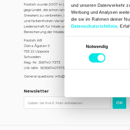
Footish wurde 2007 in Uppsala von den Jugendfreunden Marti
und unseren Datenverkehr zu 
gegründet, die schon lange Sneakers sammelten. Das Ziel war es
Werbung und Analysen weiter,
Sneakers zu verbreiten, indem eine Mischung aus klassischen Mo
die sie im Rahmen deiner Nu
und farbenfrohen Varianten sowie limitierten Ausgaben angebo
Datenschutzrichtlinie
. Erfa
Leidenschaft für Mode und Kultur wurde Footish schnell zu eine
Bereicherung der Modeszene in Uppsala.
Einwilligungsauswahl
Footish AB
Östra Ågatan 9
Notwendig
753 22 Uppsala
Schweden
Reg.-Nr. 556740-7373
USt-IdNr. SE556740737301
General questions: info@footish.se
Newsletter
OK