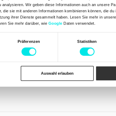
Kundendienst
n und Johan
analysieren. Wir geben diese Informationen auch an unsere Par
Kontakt aufnehmen
, die Begeisterung für
 die sie mit anderen Informationen kombinieren können, die du i
Lieferungen
dellen, einzigartigen
tzung ihrer Dienste gesammelt haben. Lesen Sie mehr in unser
Umtausch und Rücksendung
ten wurde. Mit einer
Beschwerden
hren Sie mehr darüber, wie
Google
Daten verwendet.
r geschätzten
Zahlungen
Geschäftsbedingungen
Cookie-Richtlinie
Bestellungen
Präferenzen
Statistiken
Auswahl erlauben