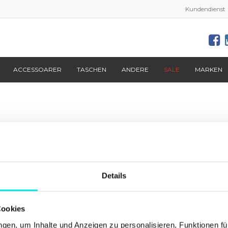
Kundendienst
ACCESSOARER
TASCHEN
ANDERE
SALE
MARKEN
Aktuelles von
footish
auf Instagram
Details
Cookies
en, um Inhalte und Anzeigen zu personalisieren, Funktionen fü
Info