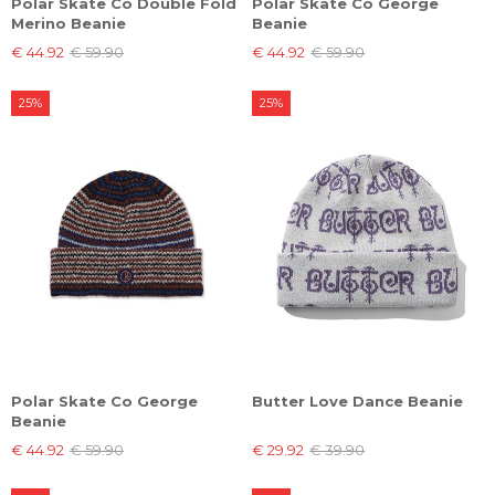
Polar Skate Co Double Fold
Polar Skate Co George
Merino Beanie
Beanie
€ 44.92
€ 59.90
€ 44.92
€ 59.90
25%
25%
Polar Skate Co George
Butter Love Dance Beanie
Beanie
€ 44.92
€ 59.90
€ 29.92
€ 39.90