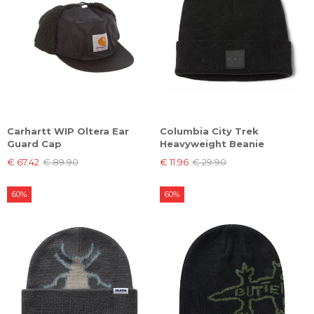
Carhartt WIP Oltera Ear
Columbia City Trek
Guard Cap
Heavyweight Beanie
€ 67.42
€ 89.90
€ 11.96
€ 29.90
60%
60%