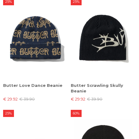
25%
25%
Butter Love Dance Beanie
Butter Scrawling Skully
Beanie
€ 29.92
€ 39.90
€ 29.92
€ 39.90
25%
60%