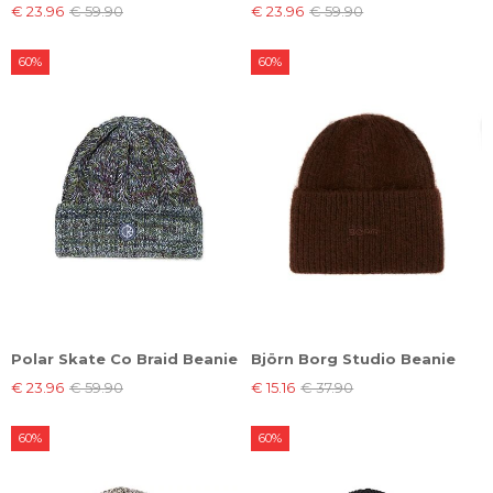
€ 23.96
€ 59.90
€ 23.96
€ 59.90
60%
60%
Polar Skate Co Braid Beanie
Björn Borg Studio Beanie
€ 23.96
€ 59.90
€ 15.16
€ 37.90
60%
60%