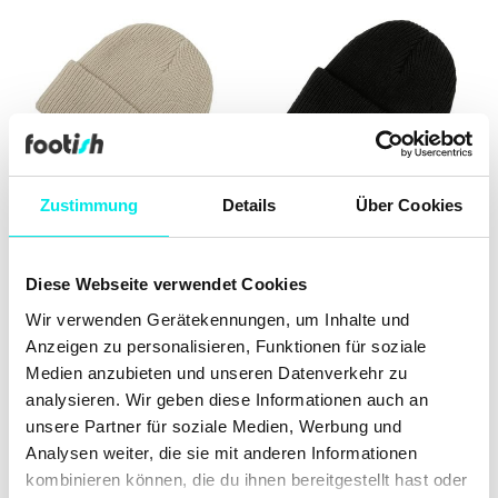
Zustimmung
Details
Über Cookies
New Balance Fisherman
New Balance Fisherman
Diese Webseite verwendet Cookies
Beanie
Beanie
Wir verwenden Gerätekennungen, um Inhalte und
€ 7.96
€ 19.90
€ 7.96
€ 19.90
Anzeigen zu personalisieren, Funktionen für soziale
Medien anzubieten und unseren Datenverkehr zu
60%
60%
analysieren. Wir geben diese Informationen auch an
unsere Partner für soziale Medien, Werbung und
Analysen weiter, die sie mit anderen Informationen
kombinieren können, die du ihnen bereitgestellt hast oder