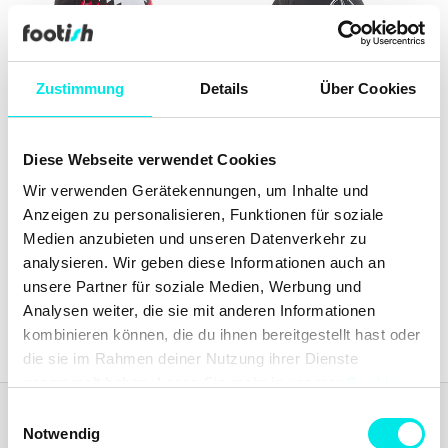
Zustimmung
Details
Über Cookies
adidas Originals Germany
adidas Originals Mercedes -
Diese Webseite verwendet Cookies
26 Snap Back Cap
Amg Petronas Formula One
Wir verwenden Gerätekennungen, um Inhalte und
Team Mechanics Climacool
Trucker Cap
Anzeigen zu personalisieren, Funktionen für soziale
€ 24.67
€ 32.90
€ 25.96
€ 64.90
Medien anzubieten und unseren Datenverkehr zu
analysieren. Wir geben diese Informationen auch an
unsere Partner für soziale Medien, Werbung und
Aktuelles von
footish
auf Instagram
Analysen weiter, die sie mit anderen Informationen
kombinieren können, die du ihnen bereitgestellt hast oder
die sie im Rahmen deiner Nutzung ihrer Dienste
gesammelt haben. Lesen Sie mehr in unserer
Cookie-
Richtlinie
und
Datenschutzrichtlinie
. Erfahren Sie mehr
Einwilligungsauswahl
Footish
darüber, wie
Google
Daten verwendet.
Notwendig
Footish wurde 2007 in Uppsala von den Jugendfreunden Martin und