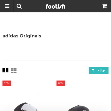
adidas Originals
Filter
25%
60%