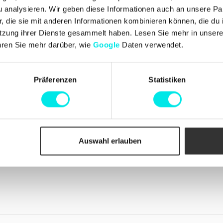
Kundendienst
n und Johan
analysieren. Wir geben diese Informationen auch an unsere Par
Kontakt aufnehmen
, die Begeisterung für
 die sie mit anderen Informationen kombinieren können, die du i
Lieferungen
dellen, einzigartigen
tzung ihrer Dienste gesammelt haben. Lesen Sie mehr in unser
Umtausch und Rücksendung
ten wurde. Mit einer
Beschwerden
hren Sie mehr darüber, wie
Google
Daten verwendet.
r geschätzten
Zahlungen
Geschäftsbedingungen
Cookie-Richtlinie
Bestellungen
Präferenzen
Statistiken
Auswahl erlauben