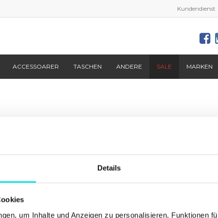
Kundendienst
ACCESSOARER
TASCHEN
ANDERE
SALE
MARKEN
Aktuelles von
footish
auf Instagram
Details
Cookies
en, um Inhalte und Anzeigen zu personalisieren, Funktionen fü
Info