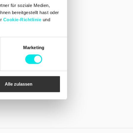
Facebook
tner für soziale Medien,
Instagram
hnen bereitgestellt hast oder
er
Cookie-Richtlinie
und
Marketing
Alle zulassen