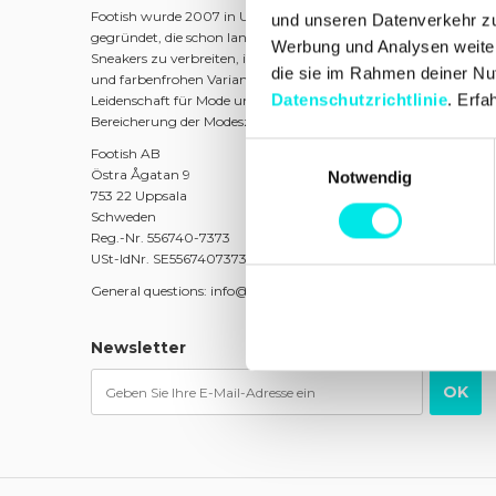
Footish wurde 2007 in Uppsala von den Jugendfreunden Marti
und unseren Datenverkehr zu 
gegründet, die schon lange Sneakers sammelten. Das Ziel war es
Werbung und Analysen weiter,
Sneakers zu verbreiten, indem eine Mischung aus klassischen Mo
die sie im Rahmen deiner Nu
und farbenfrohen Varianten sowie limitierten Ausgaben angebo
Datenschutzrichtlinie
. Erfa
Leidenschaft für Mode und Kultur wurde Footish schnell zu eine
Bereicherung der Modeszene in Uppsala.
Einwilligungsauswahl
Footish AB
Östra Ågatan 9
Notwendig
753 22 Uppsala
Schweden
Reg.-Nr. 556740-7373
USt-IdNr. SE556740737301
General questions: info@footish.se
Newsletter
OK