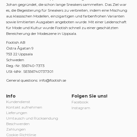
Johan gegründet, die schon lange Sneakers sammelten. Das Ziel war
es, die Begeisterung für Sneakers zu verbreiten, indem eine Mischung
aus klassischen Modellen, einzigartigen und farbenfrohen Varianten
sowie limitierten Ausgaben angeboten wurde. Mit einer Leidenschaft
für Mode und Kultur wurde Footish schnell zu einer geschätzten
Bereicherung der Modeszene in Uppsala.
Footish AB
Östra Ågatan 9
753 22 Uppsala
Schweden
Reg.-Nr. 556740-7373
USt-IdNr. SE556740737301
General questions: info@footish.se
Info
Folgen Sie uns!
Kundendienst
Facebook
Kontakt aufnehmen
Instagram
Lieferungen
Umtausch und Rücksendung
Beschwerden
Zahlungen
Cookie-Richtlinie