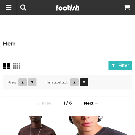
Herr
Filter
Preis
▲
▼
Hinzugefügt
▲
▼
1 / 6
←
→