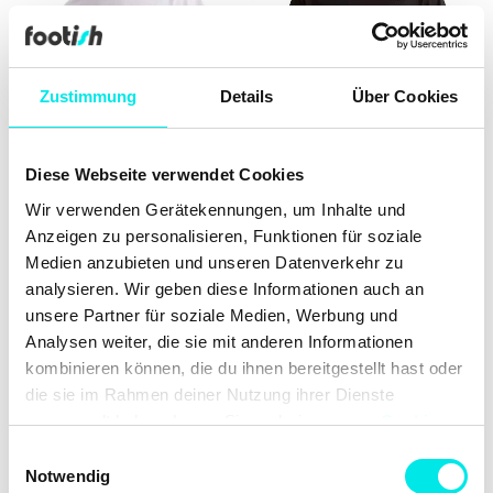
Zustimmung
Details
Über Cookies
Diese Webseite verwendet Cookies
Wir verwenden Gerätekennungen, um Inhalte und
Anzeigen zu personalisieren, Funktionen für soziale
The North Face Mountain
The North Face Evolution
Logo Relaxed Tee
Simple Dome Tee
Medien anzubieten und unseren Datenverkehr zu
€ 34.90
€ 29.90
analysieren. Wir geben diese Informationen auch an
unsere Partner für soziale Medien, Werbung und
Analysen weiter, die sie mit anderen Informationen
kombinieren können, die du ihnen bereitgestellt hast oder
die sie im Rahmen deiner Nutzung ihrer Dienste
gesammelt haben. Lesen Sie mehr in unserer
Cookie-
Richtlinie
und
Datenschutzrichtlinie
. Erfahren Sie mehr
Einwilligungsauswahl
darüber, wie
Google
Daten verwendet.
Notwendig