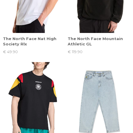
The North Face Nat High
The North Face Mountain
Society Rlx
Athletic GL
€ 49.90
€ 119.90