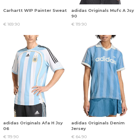
Carhartt WIP Painter Sweat
adidas Originals Mufc A Jsy
90
€ 169.90
€ 119.90
adidas Originals Afa H Jsy
adidas Originals Denim
06
Jersey
€ 119.90
€ 64.90