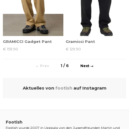
GRAMICCI Gadget Pant
Gramicci Pant
€ 159.90
€ 129.90
1 / 6
←
→
Aktuelles von
footish
auf Instagram
Footish
Footish wurde 2007 in Uppsala von den Jugendfreunden Martin und