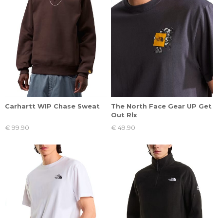
Carhartt WIP Chase Sweat
The North Face Gear UP Get
Out Rlx
€ 99.90
€ 49.90