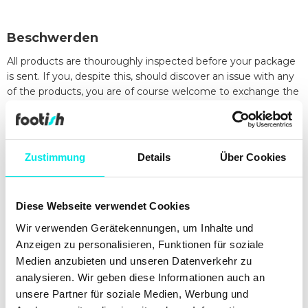
Beschwerden
All products are thouroughly inspected before your package
is sent. If you, despite this, should discover an issue with any
of the products, you are of course welcome to exchange the
item free of charge. Email kundtjanst@footish.se and
describe the problem preferrably with an image. Write
"Complaints + your order number" in the subject.
Zustimmung
Details
Über Cookies
Please note that all complaints have to be approved
BEFORE you return your product.
Shipping damages
Diese Webseite verwendet Cookies
If the package or contents is broken when you recieve it,
Wir verwenden Gerätekennungen, um Inhalte und
please make sure to report it to the carrier straight away.
Anzeigen zu personalisieren, Funktionen für soziale
Also, make sure to contact kundtjanst@footish.se to let us
Medien anzubieten und unseren Datenverkehr zu
know about the issue.
analysieren. Wir geben diese Informationen auch an
Wenn Sie Fragen?
unsere Partner für soziale Medien, Werbung und