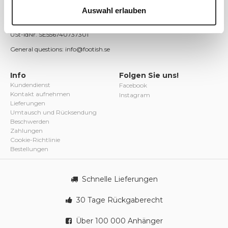
753 22 Uppsala
Auswahl erlauben
Schweden
Reg.-Nr. 556740-7373
USt-IdNr. SE556740737301
General questions: info@footish.se
Info
Folgen Sie uns!
Kundendienst
Facebook
Kontakt aufnehmen
Instagram
Lieferungen
Umtausch und Rücksendung
Beschwerden
Zahlungen
Cookie-Richtlinie
Bestellungen
Schnelle Lieferungen
30 Tage Rückgaberecht
Über 100 000 Anhänger