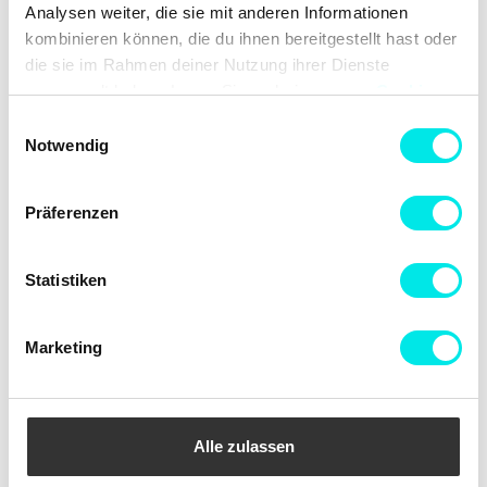
Analysen weiter, die sie mit anderen Informationen
kombinieren können, die du ihnen bereitgestellt hast oder
die sie im Rahmen deiner Nutzung ihrer Dienste
gesammelt haben. Lesen Sie mehr in unserer
Cookie-
Richtlinie
und
Datenschutzrichtlinie
. Erfahren Sie mehr
Einwilligungsauswahl
darüber, wie
Google
Daten verwendet.
adidas Originals Superstar II
adidas Originals Superstar II
Notwendig
W
€ 108.67
€ 144.90
€ 116.17
€ 154.90
Präferenzen
60%
80%
Statistiken
Marketing
Alle zulassen