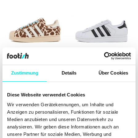
adidas Originals Superstar II
adidas Originals Superstar II
Zustimmung
Details
Über Cookies
W
€ 123.67
€ 164.90
€ 108.67
€ 144.90
Diese Webseite verwendet Cookies
25%
25%
Wir verwenden Gerätekennungen, um Inhalte und
Anzeigen zu personalisieren, Funktionen für soziale
Medien anzubieten und unseren Datenverkehr zu
analysieren. Wir geben diese Informationen auch an
unsere Partner für soziale Medien, Werbung und