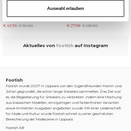
Auswahl erlauben
adidas Originals Adifom
adidas Originals Superstar
Superstar Boot W
80s Cork
€ 45.96
€ 114.90
€ 27.98
€ 139.90
Aktuelles von
footish
auf Instagram
Footish
Footish wurde 2007 in Uppsala von den Jugendfreunden Martin und
Johan gegründet, die schon lange Sneakers sammelten. Das Ziel war
es, die Begeisterung für Sneakers zu verbreiten, indem eine Mischung
aus klassischen Modellen, einzigartigen und farbenfrohen Varianten
sowie limitierten Ausgaben angeboten wurde. Mit einer Leidenschaft
für Mode und Kultur wurde Footish schnell zu einer geschätzten
Bereicherung der Modeszene in Uppsala.
Footish AB