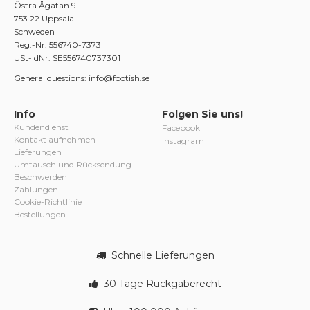
Östra Ågatan 9
753 22 Uppsala
Schweden
Reg.-Nr. 556740-7373
USt-IdNr. SE556740737301
General questions: info@footish.se
Info
Folgen Sie uns!
Kundendienst
Facebook
Kontakt aufnehmen
Instagram
Lieferungen
Umtausch und Rücksendung
Beschwerden
Zahlungen
Cookie-Richtlinie
Bestellungen
Schnelle Lieferungen
30 Tage Rückgaberecht