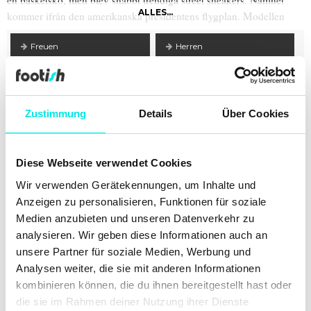
en basketsko, men blev snabbt trendiga street sneakers. Namnet
ALLES...
kommer ifrån den amerikanska presidentens flygplan. Modellen
finns i en låg, mellan och en hög modell i väldigt många olika
färgkombinationer.
Freuen
Herren
Air Max 1
Air Max 90
Air Force 1
Air Presto
Zustimmung
Details
Über Cookies
Roshe One
Air Huarache
Internationalist
Premium
Diese Webseite verwendet Cookies
Flyknit
Wir verwenden Gerätekennungen, um Inhalte und
Anzeigen zu personalisieren, Funktionen für soziale
Medien anzubieten und unseren Datenverkehr zu
Filter
analysieren. Wir geben diese Informationen auch an
unsere Partner für soziale Medien, Werbung und
Preis
▲
▼
Hinzugefügt
▲
▼
Analysen weiter, die sie mit anderen Informationen
kombinieren können, die du ihnen bereitgestellt hast oder
die sie im Rahmen deiner Nutzung ihrer Dienste