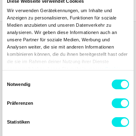
Diese Webseite verwendet Cookies
Wir verwenden Gerätekennungen, um Inhalte und
Anzeigen zu personalisieren, Funktionen für soziale
Medien anzubieten und unseren Datenverkehr zu
analysieren. Wir geben diese Informationen auch an
Footish
unsere Partner für soziale Medien, Werbung und
Footish wurde 2007 in Uppsala von den Jugendfreunden Martin und
Johan gegründet, die schon lange Sneakers sammelten. Das Ziel war
Analysen weiter, die sie mit anderen Informationen
es, die Begeisterung für Sneakers zu verbreiten, indem eine Mischung
kombinieren können, die du ihnen bereitgestellt hast oder
aus klassischen Modellen, einzigartigen und farbenfrohen Varianten
die sie im Rahmen deiner Nutzung ihrer Dienste
sowie limitierten Ausgaben angeboten wurde. Mit einer Leidenschaft
gesammelt haben. Lesen Sie mehr in unserer
Cookie-
für Mode und Kultur wurde Footish schnell zu einer geschätzten
Bereicherung der Modeszene in Uppsala.
Richtlinie
und
Datenschutzrichtlinie
. Erfahren Sie mehr
Einwilligungsauswahl
darüber, wie
Google
Daten verwendet.
Footish AB
Notwendig
Östra Ågatan 9
753 22 Uppsala
Schweden
Präferenzen
Reg.-Nr. 556740-7373
USt-IdNr. SE556740737301
General questions: info@footish.se
Statistiken