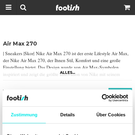
Air Max 270
| Sneakers |Skor|
Nike Air Max 270 ist der erste Lifestyle Air Max,
der Nike Air Max 270, der Ihnen Stil, Komfort und eine große
Einstellung bietet. Das Design wurde von Air Max-Symbolen
ALLES...
inspiriert und zeigt die größte Innovation von Nike mit seinem
großen Fenster und der frischen Farbpalette.
Filter
Preis
▲
▼
Hinzugefügt
▲
▼
Zustimmung
Details
Über Cookies
Aktuelles von
footish
auf Instagram