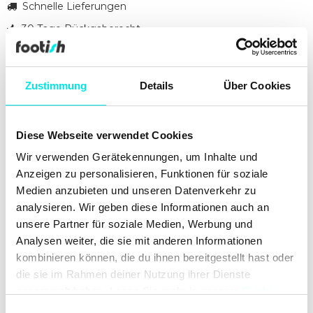
Schnelle Lieferungen
30 Tage Rückgaberecht
Gegründet 2007
Zustimmung
Details
Über Cookies
#24q2
#other
Diese Webseite verwendet Cookies
Reinigung
Lieferungen
Wir verwenden Gerätekennungen, um Inhalte und
Anzeigen zu personalisieren, Funktionen für soziale
Medien anzubieten und unseren Datenverkehr zu
analysieren. Wir geben diese Informationen auch an
unsere Partner für soziale Medien, Werbung und
Analysen weiter, die sie mit anderen Informationen
kombinieren können, die du ihnen bereitgestellt hast oder
die sie im Rahmen deiner Nutzung ihrer Dienste
gesammelt haben. Lesen Sie mehr in unserer
Cookie-
Richtlinie
und
Datenschutzrichtlinie
. Erfahren Sie mehr
Einwilligungsauswahl