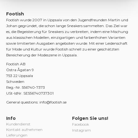
Footish
Footish wurde 2007 in Uppsala von den Jugendfreunden Martin und
Johan gegründet, die schon lange Sneakers sammelten. Das Ziel war
es, die Begeisterung für Sneakers zu verbreiten, indem eine Mischung
aus klassischen Modellen, einzigartigen und farbenfrohen Varianten
sowie limitierten Ausgaben angeboten wurde. Mit einer Leidenschaft
für Mode und Kultur wurde Footish schnell zu einer geschätzten
Bereicherung der Modeszene in Uppsala.
Footish AB
Östra Ågatan 9
753 22 Uppsala
Schweden
Reg.-Nr. 556740-7373
USt-IdNr. SE556740737301
General questions: info@footish.se
Info
Folgen Sie uns!
Kundendienst
Facebook
Kontakt aufnehmen
Instagram
Lieferungen