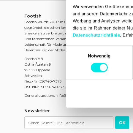
Wir verwenden Gerätekennung
und unseren Datenverkehr zu 
Footish
Werbung und Analysen weiter,
Footish wurde 2007 in Uppsala von den Jugendfreunden Marti
gegründet, die schon lange Sneakers sammelten. Das Ziel war es
die sie im Rahmen deiner Nu
Sneakers zu verbreiten, indem eine Mischung aus klassischen Mo
Datenschutzrichtlinie
. Erfa
und farbenfrohen Varianten sowie limitierten Ausgaben angebo
Leidenschaft für Mode und Kultur wurde Footish schnell zu eine
Einwilligungsauswahl
Bereicherung der Modeszene in Uppsala.
Notwendig
Footish AB
Östra Ågatan 9
753 22 Uppsala
Schweden
Reg.-Nr. 556740-7373
USt-IdNr. SE556740737301
General questions: info@footish.se
Newsletter
OK