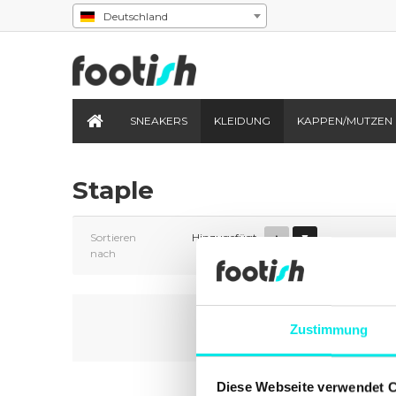
Deutschland
SNEAKERS
KLEIDUNG
KAPPEN/MUTZEN
Staple
Sortieren
Hinzugefügt
▲
▼
nach
Zustimmung
Diese Webseite verwendet 