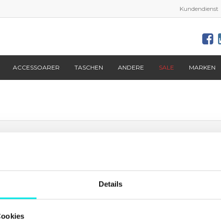
Kundendienst
ACCESSOARER
TASCHEN
ANDERE
SALE
MARKEN
Aktuelles von
footish
auf Instagram
Details
Cookies