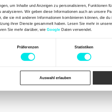
en, um Inhalte und Anzeigen zu personalisieren, Funktionen fü
analysieren. Wir geben diese Informationen auch an unsere Par
Info
 die sie mit anderen Informationen kombinieren können, die du i
Kundendienst
n und Johan
Kontakt aufnehmen
, die Begeisterung für
tzung ihrer Dienste gesammelt haben. Lesen Sie mehr in unser
Lieferungen
dellen, einzigartigen
hren Sie mehr darüber, wie
Google
Daten verwendet.
Umtausch und Rücksendung
ten wurde. Mit einer
Beschwerden
r geschätzten
Zahlungen
Geschäftsbedingungen
Präferenzen
Statistiken
Cookie-Richtlinie
Bestellungen
Auswahl erlauben