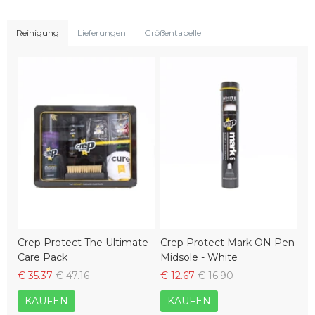
Reinigung
Lieferungen
Größentabelle
Crep Protect The Ultimate
Crep Protect Mark ON Pen
Care Pack
Midsole - White
€ 35.37
€ 47.16
€ 12.67
€ 16.90
KAUFEN
KAUFEN