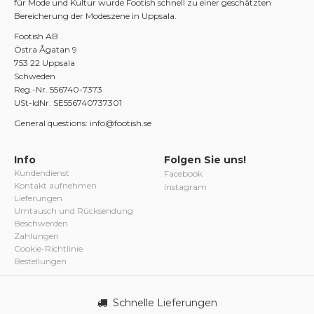
für Mode und Kultur wurde Footish schnell zu einer geschätzten
Bereicherung der Modeszene in Uppsala.
Footish AB
Östra Ågatan 9
753 22 Uppsala
Schweden
Reg.-Nr. 556740-7373
USt-IdNr. SE556740737301
General questions: info@footish.se
Info
Folgen Sie uns!
Kundendienst
Facebook
Kontakt aufnehmen
Instagram
Lieferungen
Umtausch und Rücksendung
Beschwerden
Zahlungen
Cookie-Richtlinie
Bestellungen
Schnelle Lieferungen